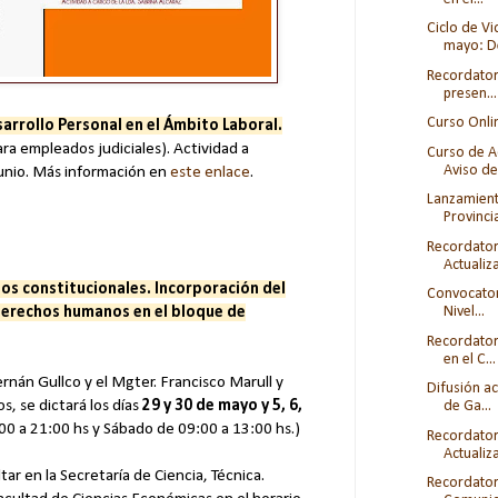
Ciclo de V
mayo: De
Recordator
presen...
Curso Onlin
arrollo Personal en el Ámbito Laboral.
ra empleados judiciales). Actividad a
Curso de Ac
Aviso de.
 junio. Más información en
este enlace
.
Lanzamient
Provincial
Recordator
Actualiz
os constitucionales. Incorporación del
Convocator
Nivel...
derechos humanos en el bloque de
Recordator
en el C...
ernán Gullco y el Mgter. Francisco Marull y
Difusión a
, se dictará los días
29 y 30 de mayo y 5, 6,
de Ga...
00 a 21:00 hs y Sábado de 09:00 a 13:00 hs.)
Recordator
Actualiza
tar en la Secretaría de Ciencia, Técnica.
Recordatori