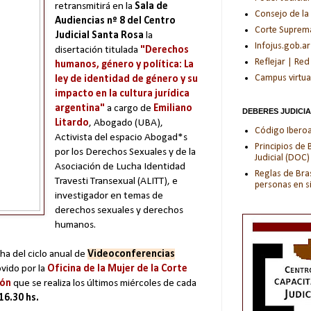
retransmitirá en la
Sala de
Consejo de la
Audiencias nº 8 del Centro
Corte Suprema 
Judicial Santa Rosa
la
Infojus.gob.ar
disertación titulada
"Derechos
Reflejar | Red
humanos, género y política: La
Campus virtua
ley de identidad de género y su
impacto en la cultura jurídica
argentina"
a cargo de
Emiliano
DEBERES JUDICI
Litardo
, Abogado (UBA),
Código Iberoam
Activista del espacio Abogad*s
Principios de
por los Derechos Sexuales y de la
Judicial (DOC)
Asociación de Lucha Identidad
Reglas de Bras
Travesti Transexual (ALITT), e
personas en s
investigador en temas de
derechos sexuales y derechos
humanos.
cha del ciclo anual de
Videoconferencias
ido por la
Oficina de la Mujer de la Corte
ión
que se realiza los últimos miércoles de cada
16.30 hs.