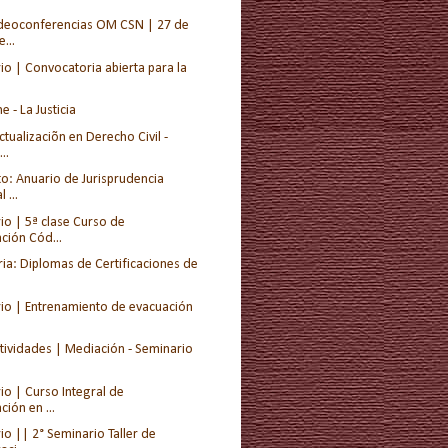
ideoconferencias OM CSN | 27 de
...
io | Convocatoria abierta para la
e - La Justicia
tualizaciõn en Derecho Civil -
..
o: Anuario de Jurisprudencia
 ...
io | 5ª clase Curso de
ación Cód...
ia: Diplomas de Certificaciones de
io | Entrenamiento de evacuación
ctividades | Mediación - Seminario
io | Curso Integral de
ción en ...
o || 2° Seminario Taller de