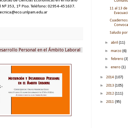
acultad de Ciencias Económicas en el horario
Comunica
il Nº 353, 1º Piso. Teléfono: 02954-451637.
11 al 13 d
ytecnica@eco.unlpam.edu.ar
Evacuaci
Cuadernos 
Convocat
Saludo por 
►
abril
(11)
sarrollo Personal en el Ámbito Laboral
►
marzo
(6)
►
febrero
(3
►
enero
(1)
►
2014
(107)
►
2013
(105)
►
2012
(111)
►
2011
(95)