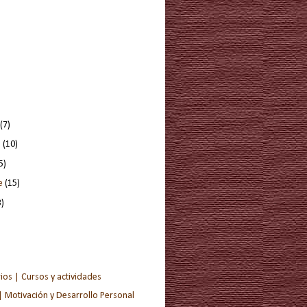
(7)
e
(10)
5)
re
(15)
3)
ios | Cursos y actividades
| Motivación y Desarrollo Personal