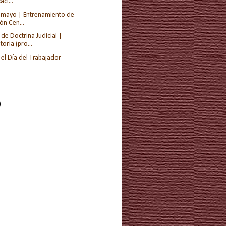
ci...
e mayo | Entrenamiento de
ón Cen...
de Doctrina Judicial |
oria (pro...
el Día del Trabajador
)