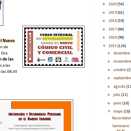
►
2020
(54)
►
2019
(61)
►
2018
(59)
►
2017
(64)
►
2016
(96)
el Nuevo
▼
2015
(124)
in de
►
 Dra.
diciembre
 de las
►
noviembr
s a las
►
octubre
(1
 las 08.30
►
septiemb
►
agosto
(1
►
julio
(11)
►
junio
(16)
▼
mayo
(16)
Recordator
Seminario 
en el...