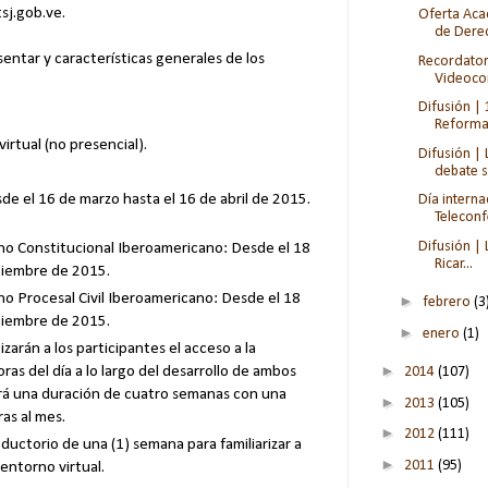
sj.gob.ve.
Oferta Aca
de Derec
entar y características generales de los
Recordator
Videocon
Difusión |
Reforma 
irtual (no presencial).
Difusión |
debate s
.
de el 16 de marzo hasta el 16 de abril de 2015.
Día interna
Teleconfe
Difusión |
o Constitucional Iberoamericano: Desde el 18
Ricar...
iciembre de 2015.
 Procesal Civil Iberoamericano: Desde el 18
►
febrero
(3
iciembre de 2015.
►
enero
(1)
zarán a los participantes el acceso a la
►
oras del día a lo largo del desarrollo de ambos
2014
(107)
rá una duración de cuatro semanas con una
►
2013
(105)
as al mes.
►
2012
(111)
ductorio de una (1) semana para familiarizar a
►
2011
(95)
 entorno virtual.