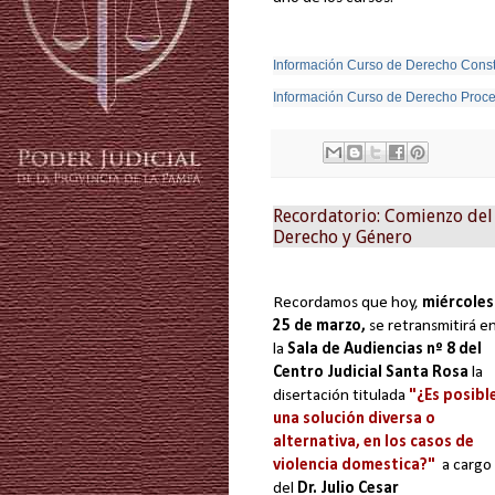
Información Curso de Derecho Const
Información Curso de Derecho Proces
Recordatorio: Comienzo del
Derecho y Género
Recordamos que hoy,
miércoles
25 de marzo
,
se retransmitirá e
la
Sala de Audiencias nº 8 del
Centro Judicial Santa Rosa
la
disertación titulada
"¿Es posibl
una solución diversa o
alternativa, en los casos de
violencia domestica?"
a cargo
del
Dr. Julio Cesar