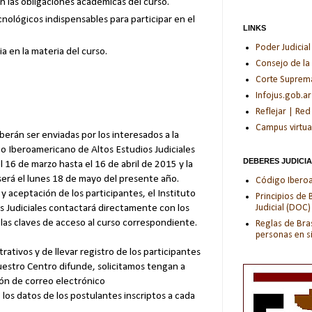
 las obligaciones académicas del curso.
nológicos indispensables para participar en el
LINKS
Poder Judicial
a en la materia del curso.
Consejo de la
Corte Suprema 
Infojus.gob.ar
Reflejar | Red
Campus virtua
eberán ser enviadas por los interesados a la
to Iberoamericano de Altos Estudios Judiciales
DEBERES JUDICI
 16 de marzo hasta el 16 de abril de 2015 y la
será el lunes 18 de mayo del presente año.
Código Iberoam
 y aceptación de los participantes, el Instituto
Principios de
Judicial (DOC)
s Judiciales contactará directamente con los
las claves de acceso al curso correspondiente.
Reglas de Bras
personas en s
ativos y de llevar registro de los participantes
estro Centro difunde, solicitamos tengan a
ión de correo electrónico
los datos de los postulantes inscriptos a cada