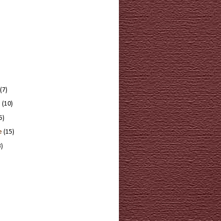
(7)
e
(10)
5)
re
(15)
3)