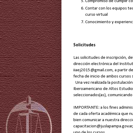
Compromiso de cumplir con
Contar con los equipos tec
curso virtual
Conocimiento y experienci
Solicitudes
Las solicitudes de inscripción, d
dirección electrónica del Institu
iiaej2015@gmail.com, a partir del
fecha de inicio de ambos cursos 
Una vez realizada la postulación
Iberoamericano de Altos Estudio
seleccionados(as), comunicando 
IMPORTANTE: a los fines administr
de cada oferta académica que nu
bien comunicar a nuestra direcc
capacitacion@juslapampa.gov.ar, 
uno de los cursos.