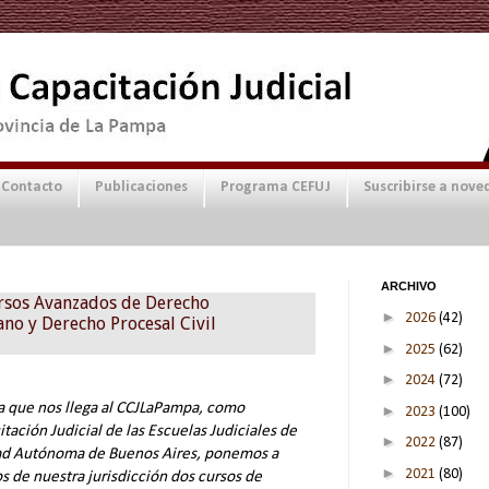
Contacto
Publicaciones
Programa CEFUJ
Suscribirse a nove
ARCHIVO
rsos Avanzados de Derecho
►
2026
(42)
no y Derecho Procesal Civil
►
2025
(62)
►
2024
(72)
a que nos llega al CCJLaPampa, como
►
2023
(100)
tación Judicial de las Escuelas Judiciales de
►
2022
(87)
udad Autónoma de Buenos Aires, ponemos a
►
2021
(80)
s de nuestra jurisdicción dos cursos de