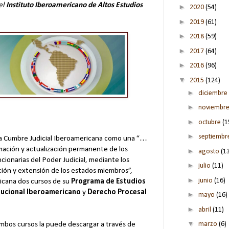
el
Instituto Iberoamericano de Altos Estudios
►
2020
(54)
►
2019
(61)
►
2018
(59)
►
2017
(64)
►
2016
(96)
▼
2015
(124)
►
diciembre
►
noviembr
►
octubre
(1
►
septiemb
 la Cumbre Judicial Iberoamericana como una “…
rmación y actualización permanente de los
►
agosto
(1
ncionarias del Poder Judicial, mediante los
►
julio
(11)
ción y extensión de los estados miembros”,
►
junio
(16)
icana dos cursos de su
Programa de Estudios
tucional Iberoamericano
y
Derecho Procesal
►
mayo
(16)
►
abril
(11)
▼
marzo
(6)
mbos cursos la puede descargar a través de