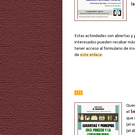
l
Estas actividades son abiertas y g
interesados pueden recabar más
tener acceso al formulario de ins
de
este enlace
.
|||
Qued
el
Se
que 
(el 
(el d