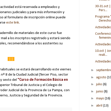
30-31.oct |
 actividad está reservada a empleados y
Pers...
ionarios judiciales y para más información y
Programa "
so al formulario de inscripción online puede
Derecho"
tarse
este link.
Actividade
uadernillo de materiales de este curso fue
Conferenci
femeninos
il a los inscriptos registrado y estará siendo
rcoles, recomendándose a los asistentes su
Actividade
10.oct | J
reali...
|||
Actividade
abituales se estará desarrollando este viernes
►
septiemb
nº 8 de la Ciudad Judicial (Tercer Piso, sector
►
agosto
(1
 y sexto del
"Curso de Formación Básica en
►
julio
(6)
perior Tribunal de Justicia y el Colegio de
oder Judicial de la Provincia de La Pampa, con
►
junio
(8)
ierno, Justicia y Seguridad de la Provincia.
►
mayo
(16)
►
abril
(13)