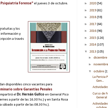
►
a Psiquiatría Forense"
el jueves 3 de octubre.
2020
(54)
►
2019
(61)
►
2018
(59)
►
2017
(64)
ratuitas y los
►
2016
(96)
 información y
►
2015
(124)
cripción a través
►
2014
(107)
▼
2013
(105)
►
diciembre
►
noviembr
▼
octubre
(1
La Pericia 
Gen...
an disponibles cinco vacantes para
Actividade
minario sobre Garantías Penales
Curso de F
impartirá el
Dr. Hernán Gullco
en General Pico
General .
viernes a partir de las 16.30 hs.) y en Santa Rosa
Actividades
ía sábado a partir de las 08.30 hs.).
octubre