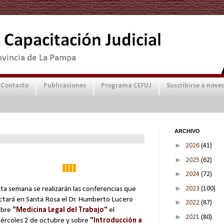
Contacto
Publicaciones
Programa CEFUJ
Suscribirse a nove
ARCHIVO
►
2026
(41)
►
2025
(62)
|||
►
2024
(72)
►
2023
(100)
ta semana se realizarán las conferencias que
ictará en Santa Rosa el Dr. Humberto Lucero
►
2022
(87)
obre
"Medicina Legal del Trabajo"
el
►
2021
(80)
iércoles 2 de octubre y sobre
"Introducción a