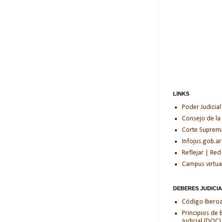
LINKS
Poder Judicial
Consejo de la
Corte Suprema 
Infojus.gob.ar
Reflejar | Red
Campus virtua
DEBERES JUDICI
Código Iberoam
Principios de
Judicial (DOC)