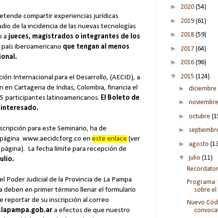
►
2020
(54)
retende compartir experiencias jurídicas
►
2019
(61)
dio de la incidencia de las nuevas tecnologías
►
2018
(59)
o a
jueces, magistrados o integrantes de los
r país iberoamericano
que tengan al menos
►
2017
(64)
ional.
►
2016
(96)
▼
2015
(124)
ón Internacional para el Desarrollo, (AECID), a
 en Cartagena de Indias, Colombia, financia el
►
diciembre
5 participantes latinoamericanos.
El Boleto de
►
noviembr
l interesado.
►
octubre
(1
inscripción para este Seminario, ha de
►
septiemb
a página www.aecidcf.org.co en
este enlace
(ver
►
agosto
(1
la página). La fecha límite para recepción de
▼
julio
(11)
julio.
Recordator
el Poder Judicial de la Provincia de La Pampa
Programa |
a deben en primer término llenar el formulario
sobre el 
 reportar de su inscripción al correo
Nuevo Códi
slapampa.gob.ar
a efectos de que nuestro
convoca