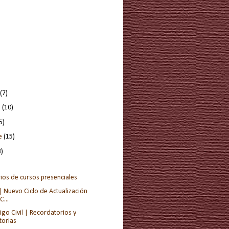
(7)
e
(10)
5)
re
(15)
3)
ios de cursos presenciales
 Nuevo Ciclo de Actualización
C...
go Civil | Recordatorios y
torias