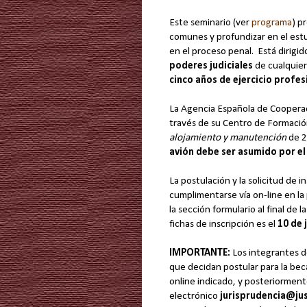
Este seminario (ver
programa
) p
comunes y profundizar en el estu
en el proceso penal. Está dirigid
poderes judiciales
de cualquie
cinco años de ejercicio profes
La Agencia Española de Cooperaci
través de su Centro de Formación
alojamiento y manutención
de 2
avión debe ser asumido por e
La postulación y la solicitud de 
cumplimentarse vía on-line en l
la sección formulario al final de 
fichas de inscripción es el
10 de 
IMPORTANTE:
Los integrantes d
que decidan postular para la bec
online indicado, y posteriormente
electrónico
jurisprudencia@ju