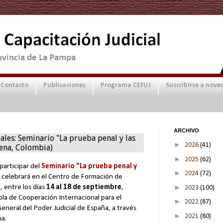
Contacto
Publicaciones
Programa CEFUJ
Suscribirse a nove
ARCHIVO
ales: Seminario "La prueba penal y las
►
2026
(41)
gena, Colombia)
►
2025
(62)
participar del
Seminario "La prueba penal y
►
2024
(72)
 celebrará en el Centro de Formación de
►
a
, entre los días
14 al 18 de septiembre
,
2023
(100)
la de Cooperación Internacional para el
►
2022
(87)
eneral del Poder Judicial de España, a través
►
2021
(80)
na.