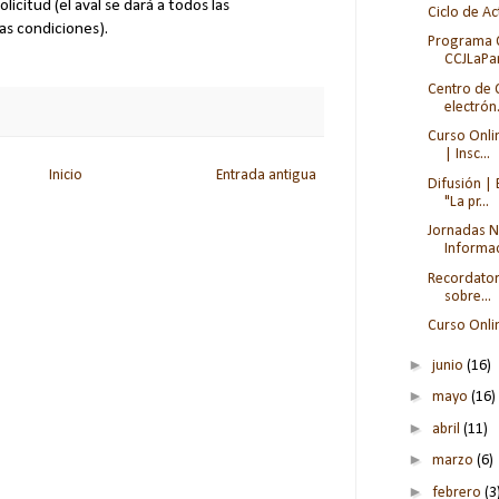
licitud (el aval se dará a todos las
Ciclo de A
as condiciones).
Programa C
CCJLaP
Centro de 
electrón.
Curso Onli
| Insc...
Inicio
Entrada antigua
Difusión | 
"La pr...
Jornadas N
Informac
Recordatori
sobre...
Curso Onli
►
junio
(16)
►
mayo
(16)
►
abril
(11)
►
marzo
(6)
►
febrero
(3