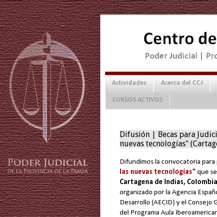
Actividades
Acerca del CCJ
CURSOS ACTIVOS
Difusión | Becas para Judici
nuevas tecnologías" (Carta
Difundimos la convocatoria para 
las nuevas tecnologías"
que se
Cartagena de Indias, Colombi
organizado por la Agencia Españo
Desarrollo (AECID) y el Consejo G
del Programa Aula Iberoamerica