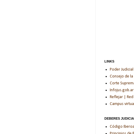
LINKS
Poder Judicial
Consejo de la
Corte Suprema 
Infojus.gob.ar
Reflejar | Red
Campus virtua
DEBERES JUDICI
Código Iberoam
Principios de