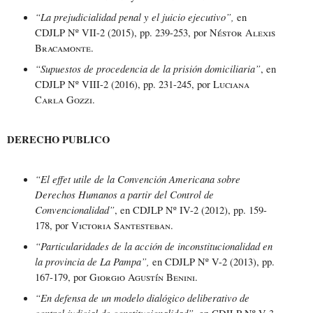
“La prejudicialidad penal y el juicio ejecutivo”,
en
CDJLP Nº VII-2 (2015), pp. 239-253, por
Néstor Alexis
Bracamonte
.
“Supuestos de procedencia de la prisión domiciliaria”
, en
CDJLP Nº VIII-2 (2016), pp. 231-245, por
Luciana
Carla Gozzi
.
DERECHO PUBLICO
“El effet utile de la Convención Americana sobre
Derechos Humanos a partir del Control de
Convencionalidad”
, en CDJLP Nº IV-2 (2012), pp. 159-
178, por
Victoria Santesteban
.
“Particularidades de la acción de inconstitucionalidad en
la provincia de La Pampa”,
en CDJLP Nº V-2 (2013), pp.
167-179, por
Giorgio Agustín Benini
.
“En defensa de un modelo dialógico deliberativo de
control judicial de constitucionalidad”