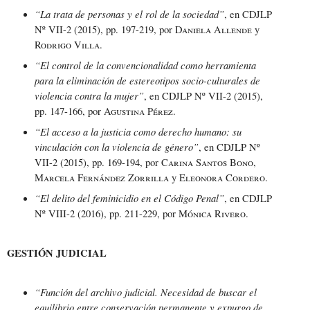
“La trata de personas y el rol de la sociedad”
, en CDJLP
Nº VII-2 (2015), pp. 197-219, por
Daniela Allende
y
Rodrigo Villa
.
“El control de la convencionalidad como herramienta
para la eliminación de estereotipos socio-culturales de
violencia contra la mujer”
, en CDJLP Nº VII-2 (2015),
pp. 147-166, por
Agustina Pérez
.
“El acceso a la justicia como derecho humano: su
vinculación con la violencia de género”
, en CDJLP Nº
VII-2 (2015), pp. 169-194, por
Carina Santos Bono,
Marcela Fernández Zorrilla
y
Eleonora Cordero.
“El delito del feminicidio en el Código Penal”
, en CDJLP
Nº VIII-2 (2016), pp. 211-229, por
Mónica Rivero
.
GESTIÓN JUDICIAL
“Función del archivo judicial. Necesidad de buscar el
equilibrio entre conservación permanente y expurgo de