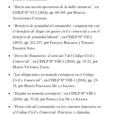
“Hacia una noción aperturista de la doble instancia”,
en
CDJLP Nº VI-2 (2014), pp. 69-105, por
Marcia
Alexandra Catinari
.
“Beneficio de gratuidad al consumidor: comparación con
el beneficio de litigar sin gastos civil y comercial y con el
beneficio de gratuidad laboral”
, en CDJLP Nº VII-2
(2015), pp. 221-237, por
Fabiana Berardi
y
Toribio
Enrique Sosa
.
“Derecho Transitorio: el artículo 7 del Código Civil y
Comercial”
, en CDJLP Nº VIII-1 (2016), pp. 15-21, por
María Victoria Zappa
.
“Las obligaciones en moneda extranjera en el Código
Civil y Comercial”,
en CDJLP Nº VIII-1 (2016), pp. 23-
32, por
María Fernanda De la Iglesia
.
“Deudas en moneda extranjera”,
en CDJLP Nº VIII-1
(2016), pp. 33-42, por
Pamela Liz De la Iglesia.
“Protección del consumidor en los contratos bancarios en
el Código Civil y Comercial. Prácticas y cláusulas