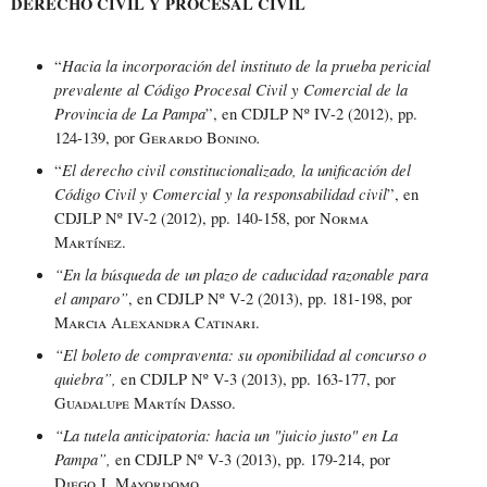
DERECHO CIVIL Y PROCESAL CIVIL
Hacia la incorporación del instituto de la prueba pericial
“
prevalente al Código Procesal Civil y Comercial de la
Provincia de La Pampa
”, en CDJLP Nº IV-2 (2012), pp.
.
124-139, por
Gerardo Bonino
El derecho civil constitucionalizado, la unificación del
“
Código Civil y Comercial y la responsabilidad civil
”, en
CDJLP Nº IV-2 (2012), pp. 140-158, por
Norma
Martínez
.
“En la búsqueda de un plazo de caducidad razonable para
el amparo”
, en CDJLP Nº V-2 (2013), pp. 181-198, por
Marcia Alexandra Catinari
.
“El boleto de compraventa: su oponibilidad al concurso o
quiebra”,
en CDJLP Nº V-3 (2013), pp. 163-177, por
Guadalupe Martín Dasso
.
“La tutela anticipatoria: hacia un "juicio justo" en La
Pampa”,
en CDJLP Nº V-3 (2013), pp. 179-214, por
Diego J. Mayordomo.