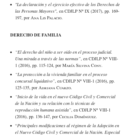
"
La declaración y el ejercicio efectivo de los Derechos de
las Personas Mayores"
,
en CDJLP Nº IX (2017), pp.
169-
197
, por
Ana Lis Palacio.
DERECHO DE FAMILIA
“El derecho del niño a ser oído en el proceso judicial.
Una mirada a través de las normas”
, en CDJLP Nº VIII-
1 (2016), pp. 115-124, por
María Silvina Cony
.
“La protección a la vivienda familiar en el proceso
concursal liquidativo”
, en CDJLP Nº VIII-1 (2016), pp.
125-135, por
Adriana Cuarzo
.
“Inicio de la vida en el nuevo Código Civil y Comercial
de la Nación y su relación con ls técnicas de
reproducción humana asistida”
, en CDJLP Nº VIII-1
(2016), pp. 136-147, por
Cecilia Domínguez
.
Principales modificaciones al régimen de la Adopción en
“
el Nuevo Código Civil y Comercial de la Nación. Especial