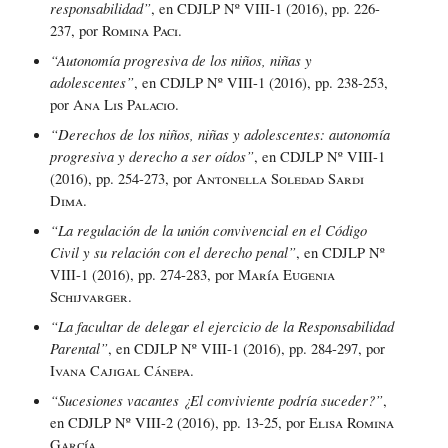
responsabilidad”
, en CDJLP Nº VIII-1 (2016), pp. 226-
237, por
Romina Paci
.
“Autonomía progresiva de los niños, niñas y
adolescentes”
, en CDJLP Nº VIII-1 (2016), pp. 238-253,
por
Ana Lis Palacio
.
“Derechos de los niños, niñas y adolescentes: autonomía
progresiva y derecho a ser oídos”
, en CDJLP Nº VIII-1
(2016), pp. 254-273, por
Antonella Soledad Sardi
Dima.
“La regulación de la unión convivencial en el Código
Civil y su relación con el derecho penal”
, en CDJLP Nº
VIII-1 (2016), pp. 274-283, por
María Eugenia
Schijvarger.
“La facultar de delegar el ejercicio de la Responsabilidad
Parental”
, en CDJLP Nº VIII-1 (2016), pp. 284-297, por
Ivana Cajigal Cánepa
.
“Sucesiones vacantes ¿El conviviente podría suceder?”
,
en CDJLP Nº VIII-2 (2016), pp. 13-25, por
Elisa Romina
García
.