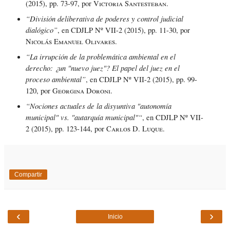
(2015), pp. 73-97, por
Victoria Santesteban
.
“División deliberativa de poderes y control judicial
dialógico”
, en CDJLP Nº VII-2 (2015), pp. 11-30, por
Nicolás Emanuel Olivares
.
“La irrupción de la problemática ambiental en el
derecho: ¿un "nuevo juez"? El papel del juez en el
proceso ambiental”
, en CDJLP Nº VII-2 (2015), pp. 99-
120, por
Georgina Doroni
.
“Nociones actuales de la disyuntiva "autonomía
municipal" vs. "autarquía municipal"“
, en CDJLP Nº VII-
2 (2015), pp. 123-144, por
Carlos D. Luque
.
Compartir
‹
›
Inicio