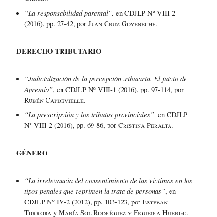
“La responsabilidad parental”
, en CDJLP Nº VIII-2
(2016), pp. 27-42, por
Juan Cruz Goyeneche.
DERECHO TRIBUTARIO
“Judicialización de la percepción tributaria. El juicio de
Apremio”
, en CDJLP Nº VIII-1 (2016), pp. 97-114, por
Rubén Capdevielle
.
“La prescripción y los tributos provinciales”
, en CDJLP
Nº VIII-2 (2016), pp. 69-86, por
Cristina Peralta
.
GÉNERO
“La irrelevancia del consentimiento de las víctimas en los
tipos penales que reprimen la trata de personas”
, en
CDJLP Nº IV-2 (2012), pp. 103-123, por
Esteban
Torroba
y
María Sol Rodríguez y Figueira Huergo.