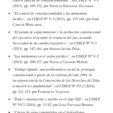
, en CDJLP Nº V-3
(2013), pp. 105-132, por
Nicolás Emanuel Olivares.
“El control de constitucionalidad y las antinomias
locales”
, en CDJLP Nº V-3 (2013), pp. 135-145, por
José
Carlos Moslares.
“El jurado de enjuiciamiento y la atribución constitucional
del ejecutivo al aceptar la renuncia del juez acusado.
Necesidad de un cambio legislativo”
, en CDJLP Nº V-3
(2013), pp. 147-161, por
Sergio Javier Díaz
.
“Las antinomias en el orden jurídico”
, en CDJLP Nº V-2
(2013), pp. 200-217, por
Natalia Leonor Monge.
“Trabajo infantil: una problemática social de jerarquía
constitucional a partir de la reforma del año 1994. la
incorporación de la Convención de los Derechos del Niño
a nuestra ley fundamental”
, en CDJLP Nº VI-2 (2014),
pp. 211-233, por
Florencia Vazzano
.
“Poder constituyente y pueblo en el siglo XXI”
, en CDJLP
Nº VI-2 (2014), pp. 13-42, por
Juan Facundo Besson
.
“Cursos de agua compartidos en el federalismo