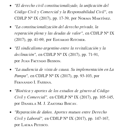
"El derecho civil constitucionalizado, la unificación del
Código Civil y Comercial y la Responsabilidad Civil"
,
en
CDJLP Nº IX (2017), pp. 17-39,
por
Norma Martínez
.
"La constitucionalización del derecho privado, la
reparación plena y las deudas de valor"
,
en CDJLP Nº IX
(2017), pp. 41-69,
por
Eduardo Ritcher
.
"El sindicalismo argentino entre la revitalización y la
declinación"
,
en CDJLP Nº IX (2017), pp.
71-91,
por
Juan Facundo Besson
.
"
La audiencia de vista de causa. Su implementación en La
Pampa"
,
en CDJLP Nº IX (2017), pp. 93-103
, por
Fernando I. Fassina
.
"
Bioética y aportes de los estudios de género al Código
Civil y Comercial",
en CDJLP Nº IX (2017), pp. 105-145
,
por
Daniela M. J. Zaicoski Biscay
.
"
Reparación de daños. Aportes mutuos entre Derecho
Civil y Laboral",
en CDJLP Nº IX (2017), pp.
147-167
,
por
Laura Petisco
.