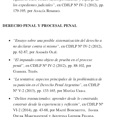
los expedientes judiciales”
, en CDJLP Nº IV-2 (2012), pp.
179-195, por
Analía Romero
.
DERECHO PENAL Y PROCESAL PENAL
“Ensayo sobre una posible sistematización del derecho a
no declarar contra sí mismo”
, en CDJLP Nº IV-2 (2012),
pp. 62-87, por
Andrés Olié
.
“El imputado como objeto de prueba en el proceso
penal”
, en CDJLP Nº IV-2 (2012), pp. 88-102, por
Gabriel Tedín
.
“La tentativa: aspectos principales de la problemática de
su punición en el Derecho Penal Argentino”
, en CDJLP
Nº V-2 (2013), pp. 133-165, por
Matías Urra.
“Delitos trasnacionales: aprender desde lo construido,
construir desde la experiencia y reflexión”
, en CDJLP Nº
VI-2 (2014), pp. 43-68, por
Maité Boschetto, Javier
Oscar Marchantené
y
Agustina Leonor Felizia.