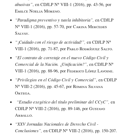
abusivas”
, en CDJLP Nº VIII-1 (2016), pp. 43-56, por
Emilce Noelia Moreno
.
“Paradigma preventivo y tutela inhibitoria”,
en CDJLP
Nº VIII-1 (2016), pp. 57-70, por
Carina Mercedes
Salvay
.
“¡Cuidado con el riesgo de actividad!”,
en CDJLP Nº
VIII-1 (2016), pp. 71-87, por
Pablo Rodríguez Salto.
“El contrato de corretaje en el nuevo Código Civil y
Comercial de la Nación. ¿Unificación?”
, en CDJLP Nº
VIII-1 (2016), pp. 88-96, por
Federico López Lavoine.
“Privilegios en el Código Civil y Comercial”
, en CDJLP
Nº VIII-2 (2016), pp. 45-67, por
Romina Silvana
Ortega
.
“Estudio exegético del título preliminar del CCyC”,
en
CDJLP Nº VIII-2 (2016), pp. 89-146, por
Gustavo
Arballo
.
“XXV Jornadas Nacionales de Derecho Civil -
Conclusiones”,
en CDJLP Nº VIII-2 (2016), pp. 150-207.