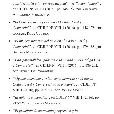
consideración a la "entrega directa" y el "factor tiempo"
“,
en CDJLP Nº VIII-1 (2016), pp. 148-157, por
Verónica
Alejandra Fernández.
“Reformas a la adopción en el Código Civil y
Comercial”
, en CDJLP Nº VIII-1 (2016), pp. 158-178, por
Luciana Rosa Gugino
.
“El interés superior del niño en el Código Civil y
Comercial”
, en CDJLP Nº VIII-1 (2016), pp. 179-188, por
Silvana Marconetto
.
“Pluriparentalidad, filiación e identidad en el Código Civil
y Comercial”
, en CDJLP Nº VIII-1 (2016), pp. 189-202,
por
Estela Lis Rodríguez
.
“Algunas cuestiones relativas al divorcio en el nuevo
Código Civil y Comercial de la Nación”
, en CDJLP Nº
VIII-1 (2016), pp. 203-212, por
Román Molín
.
“El niño y su adopción”
, en CDJLP Nº VIII-1 (2016), pp.
213-225, por
Sergio Montano
.
“El principio de autonomía progresiva y la