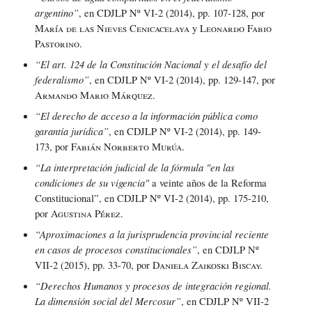
argentino”
, en CDJLP Nº VI-2 (2014), pp. 107-128, por
María de las Nieves Cenicacelaya
y
Leonardo Fabio
Pastorino.
“El art. 124 de la Constitución Nacional y el desafío del
federalismo”
, en CDJLP Nº VI-2 (2014), pp. 129-147, por
Armando Mario Márquez.
“El derecho de acceso a la información pública como
garantía jurídica”
, en CDJLP Nº VI-2 (2014), pp. 149-
173, por
Fabián Norberto Murúa
.
“La interpretación judicial de la fórmula "en las
condiciones de su vigencia"
a veinte años de la Reforma
Constitucional”, en CDJLP Nº VI-2 (2014), pp. 175-210,
por
Agustina Pérez
.
“Aproximaciones a la jurisprudencia provincial reciente
en casos de procesos constitucionales”
, en CDJLP Nº
VII-2 (2015), pp. 33-70, por
Daniela Zaikoski Biscay.
“Derechos Humanos y procesos de integración regional.
La dimensión social del Mercosur”
, en CDJLP Nº VII-2