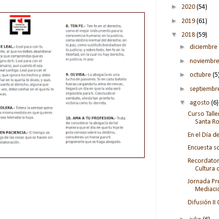
►
2020
(54)
►
2019
(61)
▼
2018
(59)
►
diciembre
►
noviembr
►
octubre
(5
►
septiemb
▼
agosto
(6)
Curso Talle
Santa R
En el Día 
Encuesta so
Recordator
Cultura d
Jornada Pr
Mediació
Difusión I