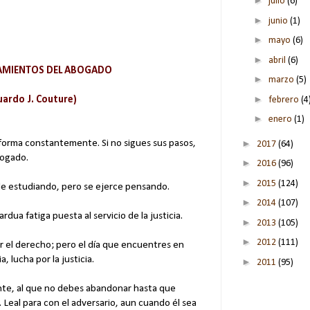
►
julio
(6)
►
junio
(1)
►
mayo
(6)
►
abril
(6)
AMIENTOS DEL ABOGADO
►
marzo
(5)
►
uardo J. Couture)
febrero
(4
►
enero
(1)
►
sforma constantemente. Si no sigues sus pasos,
2017
(64)
bogado.
►
2016
(96)
►
2015
(124)
de estudiando, pero se ejerce pensando.
►
2014
(107)
dua fatiga puesta al servicio de la justicia.
►
2013
(105)
►
2012
(111)
r el derecho; pero el día que encuentres en
a, lucha por la justicia.
►
2011
(95)
iente, al que no debes abandonar hasta que
 Leal para con el adversario, aun cuando él sea