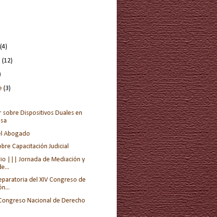
(4)
e
(12)
)
re
(3)
r sobre Dispositivos Duales en
osa
del Abogado
bre Capacitación Judicial
io ||| Jornada de Mediación y
e...
eparatoria del XIV Congreso de
n...
I Congreso Nacional de Derecho