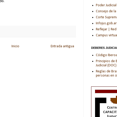
do.
Poder Judicial
Consejo de la
Corte Suprema 
Infojus.gob.ar
Reflejar | Red
Campus virtua
Inicio
Entrada antigua
DEBERES JUDICI
Código Iberoam
Principios de
Judicial (DOC)
Reglas de Bras
personas en s