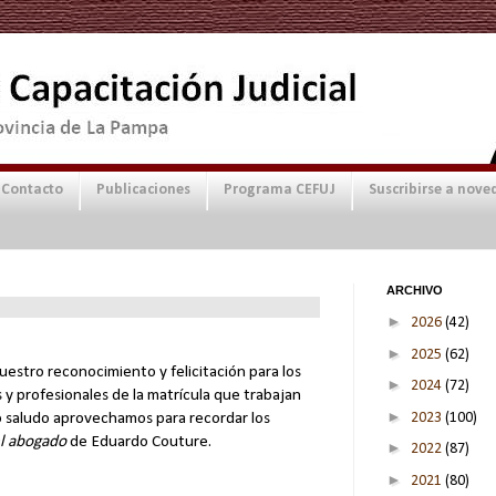
Contacto
Publicaciones
Programa CEFUJ
Suscribirse a nove
ARCHIVO
►
2026
(42)
►
2025
(62)
uestro reconocimiento y felicitación para los
►
2024
(72)
 y profesionales de la matrícula que trabajan
►
2023
(100)
o saludo aprovechamos para recordar los
l abogado
de Eduardo Couture.
►
2022
(87)
►
2021
(80)