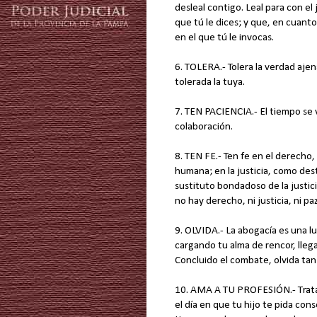
desleal contigo. Leal para con el
que tú le dices; y que, en cuant
en el que tú le invocas.
6. TOLERA.- Tolera la verdad aje
tolerada la tuya.
7. TEN PACIENCIA.- El tiempo se 
colaboración.
8. TEN FE.- Ten fe en el derecho
humana; en la justicia, como des
sustituto bondadoso de la justicia
no hay derecho, ni justicia, ni paz
9. OLVIDA.- La abogacía es una lu
cargando tu alma de rencor, llegar
Concluido el combate, olvida tan
10. AMA A TU PROFESIÓN.- Trata 
el día en que tu hijo te pida con