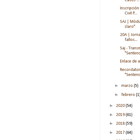
Casos ...
Inscripción
Civil P...
SAJ | Módu
claro"
20A | Jorn
fallos...
Saj - Trans
"Sentenci
Enlace de a
Recordator
"Sentenci
►
marzo
(5)
►
febrero
(1
►
2020
(54)
►
2019
(61)
►
2018
(59)
►
2017
(64)