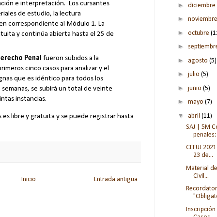
ación e interpretación. Los cursantes
►
diciembre
iales de estudio, la lectura
►
noviembr
en correspondiente al Módulo 1. La
►
octubre
(1
atuita y continúa abierta hasta el 25 de
►
septiemb
Derecho Penal
fueron subidos a la
►
agosto
(5)
rimeros cinco casos para analizar y el
►
julio
(5)
gnas que es idéntico para todos los
►
o semanas, se subirá un total de veinte
junio
(5)
intas instancias.
►
mayo
(7)
▼
abril
(11)
 es libre y gratuita y se puede registrar hasta
SAJ | 5M C
penales: 
CEFUJ 2021 
23 de...
Material d
Civil...
Inicio
Entrada antigua
Recordator
"Obligat
Inscripción