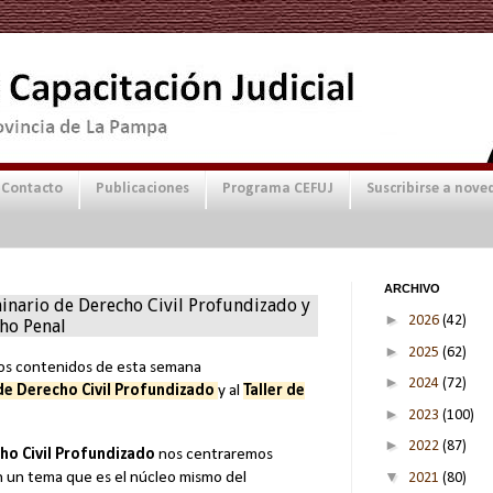
Contacto
Publicaciones
Programa CEFUJ
Suscribirse a nove
ARCHIVO
inario de Derecho Civil Profundizado y
►
2026
(42)
cho Penal
►
2025
(62)
los contenidos de esta semana
►
2024
(72)
de Derecho Civil Profundizado
y al
Taller de
►
2023
(100)
►
2022
(87)
ho Civil Profundizado
nos centraremos
▼
 un tema que es el núcleo mismo del
2021
(80)