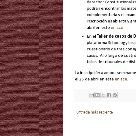
derecho: Constitucionaliz
podrán encontrar los mater
complementaria y el exam
inscripción es abierta y gr
abril en este
enlace
En el
Taller de casos de 
plataforma Schoology los p
cuestionario de tres consi
casos.
A lo largo de cuatr
fallos de tribunales de dist
La inscripción a ambos seminarios
el 25 de abril en este
enlace
.
Entrada más reciente