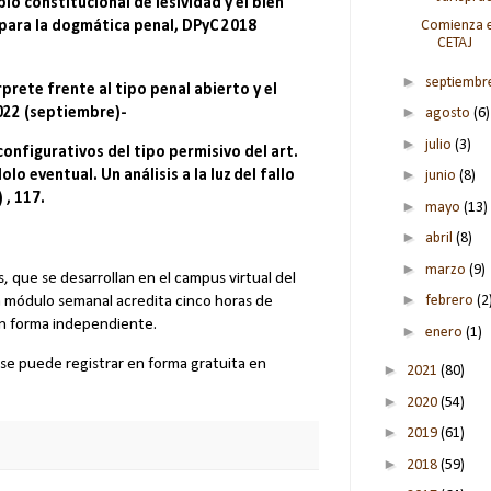
o constitucional de lesividad y el bien
Comienza e
l para la dogmática penal, DPyC 2018
CETAJ
►
septiemb
rprete frente al tipo penal abierto y el
►
2022 (septiembre)-
agosto
(6)
►
julio
(3)
nfigurativos del tipo permisivo del art.
►
dolo eventual. Un análisis a la luz del fallo
junio
(8)
 , 117.
►
mayo
(13)
►
abril
(8)
►
marzo
(9)
, que se desarrollan en el campus virtual del
►
a módulo semanal acredita cinco horas de
febrero
(2
en forma independiente.
►
enero
(1)
 se puede registrar en forma gratuita en
►
2021
(80)
►
2020
(54)
►
2019
(61)
►
2018
(59)