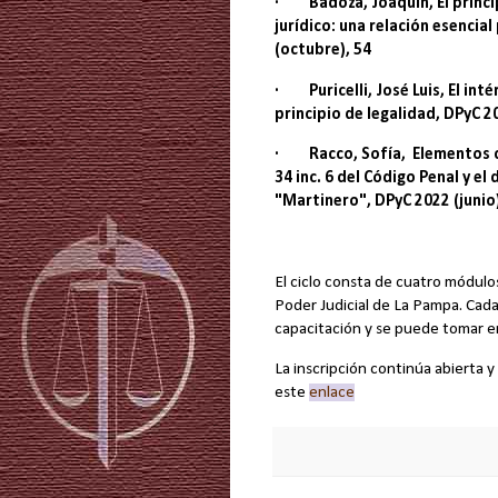
· Badoza, Joaquín, El principi
jurídico: una relación esencia
(octubre), 54
· Puricelli, José Luis, El inté
principio de legalidad, DPyC 
· Racco, Sofía, Elementos co
34 inc. 6 del Código Penal y el 
"Martinero", DPyC 2022 (junio)
El ciclo consta de cuatro módulos
Poder Judicial de La Pampa. Cad
capacitación y se puede tomar 
La inscripción continúa abierta y
este
enlace