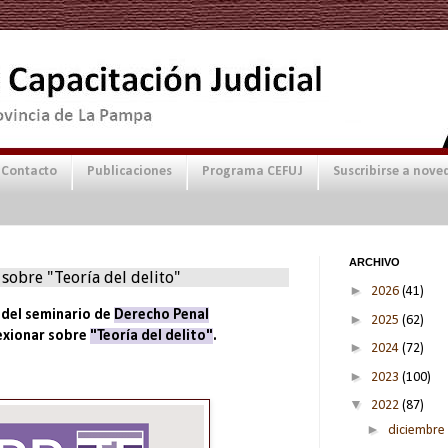
Contacto
Publicaciones
Programa CEFUJ
Suscribirse a nove
ARCHIVO
obre "Teoría del delito"
►
2026
(41)
 del seminario de
Derecho Penal
►
2025
(62)
exionar sobre
"Teoría del delito"
.
►
2024
(72)
►
2023
(100)
▼
2022
(87)
►
diciembre