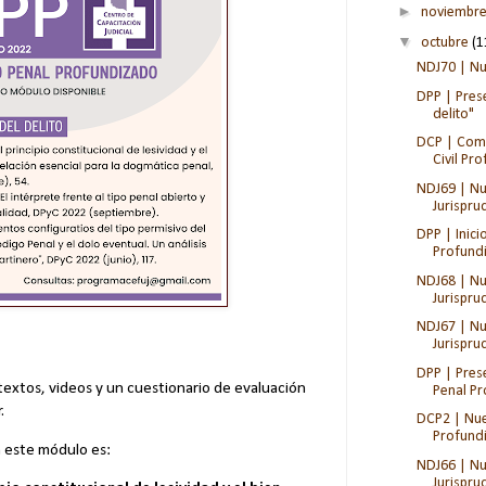
►
noviembr
▼
octubre
(1
NDJ70 | Nu
DPP | Pres
delito"
DCP | Comi
Civil Prof
NDJ69 | Nu
Jurisprud
DPP | Inici
Profundi.
NDJ68 | Nu
Jurisprud
NDJ67 | Nu
Jurisprud
DPP | Pres
extos, videos y un cuestionario de evaluación
Penal Pro
.
DCP2 | Nue
Profund
n este módulo es:
NDJ66 | Nu
Jurisprud