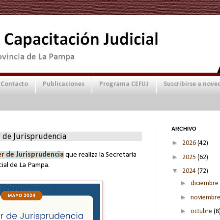
Contacto
Publicaciones
Programa CEFUJ
Suscribirse a nove
ARCHIVO
 de Jurisprudencia
►
2026
(42)
r de Jurisprudencia
que realiza la Secretaría
►
2025
(62)
cial de La Pampa.
▼
2024
(72)
►
diciembre
►
noviembr
►
octubre
(8