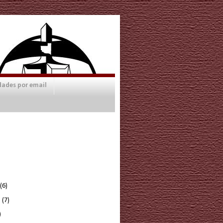
dades por email
(6)
e
(7)
)