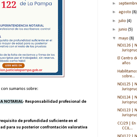
►
septiemb
►
agosto
(8)
►
julio
(4)
►
junio
(5)
▼
mayo
(8)
NDJ126 | N
Jurispru
El Centro d
años
Habilitamo
sobre...
NDJ125 | N
s con sumarios sobre:
Jurispru
NDJ124 | N
IA NOTARIAL
- Responsabilidad profesional de
Jurispru
NDJ123 | N
Jurisprud
requisito de profundidad suficiente en el
CCJ29 | En 
dad para su posterior confrontación valorativa
CCJL...
NDJ122 | N