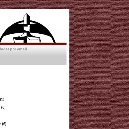
dades por email
(9)
e
(6)
)
re
(6)