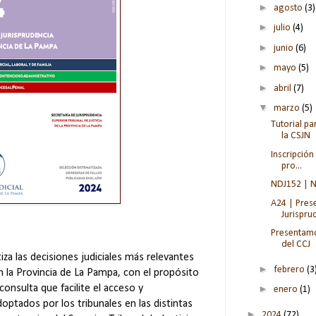
►
agosto
(3)
►
julio
(4)
►
junio
(6)
►
mayo
(5)
►
abril
(7)
▼
marzo
(5)
Tutorial p
la CSJN
Inscripción
pro...
NDJ152 | N
A24 | Pres
Jurisprud
Presentamo
del CCJ
za las decisiones judiciales más relevantes
►
febrero
(3
n la Provincia de La Pampa, con el propósito
►
onsulta que facilite el acceso y
enero
(1)
optados por los tribunales en las distintas
►
2024
(72)