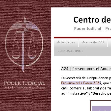
Actividades
Acerca del CCJ
CURSOS ACTIVOS
A24 | Presentamos el Anuar
La Secretaría de Jurisprudencia 
Provincia de La Pampa 202
4
, que 
civil, comercial, laboral y de f
administrativo"
y
"Derecho pe