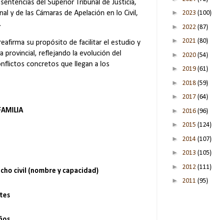
 sentencias del Superior Tribunal de Justicia,
►
2023
(100)
al y de las Cámaras de Apelación en lo Civil,
.
►
2022
(87)
►
2021
(80)
eafirma su propósito de facilitar el estudio y
 provincial, reflejando la evolución del
►
2020
(54)
onflictos concretos que llegan a los
►
2019
(61)
►
2018
(59)
►
2017
(64)
►
FAMILIA
2016
(96)
►
2015
(124)
►
2014
(107)
►
2013
(105)
►
2012
(111)
cho civil (nombre y capacidad)
►
2011
(95)
ntes
ños