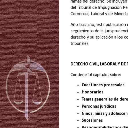
ramas del derecho. S
e incluyen
del Tribunal de Impugnación Pen
Comercial, Laboral y de Minería
Año tras año, esta publicación r
seguimiento de la jurisprudencia
derecho y su aplicación a los c
tribunales.
DERECHO CIVIL, LABORAL Y DE 
Contiene 16 capítulos sobre:
Cuestiones procesales
Honorarios
Temas generales de dere
Personas jurídicas
Niños, niñas y adolesce
Sucesiones
Responsabilidad por da