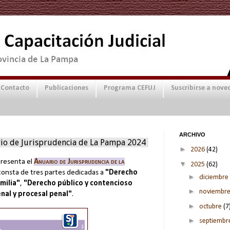
Contacto
Publicaciones
Programa CEFUJ
Suscribirse a nove
ARCHIVO
io de Jurisprudencia de La Pampa 2024
►
2026
(42)
presenta el
Anuario de Jurisprudencia de la
▼
2025
(62)
consta de tres partes dedicadas a
"Derecho
►
diciembre
amilia"
,
"Derecho público y contencioso
►
noviembr
nal y procesal penal"
.
►
octubre
(7
►
septiemb