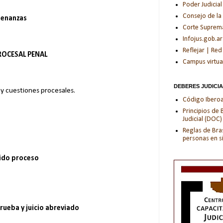
Poder Judicial
Consejo de la
denanzas
Corte Suprema 
Infojus.gob.ar
Reflejar | Red
ROCESAL PENAL
Campus virtua
DEBERES JUDICI
 y cuestiones procesales.
Código Iberoam
Principios de
Judicial (DOC)
Reglas de Bras
personas en s
ido proceso
prueba y juicio abreviado