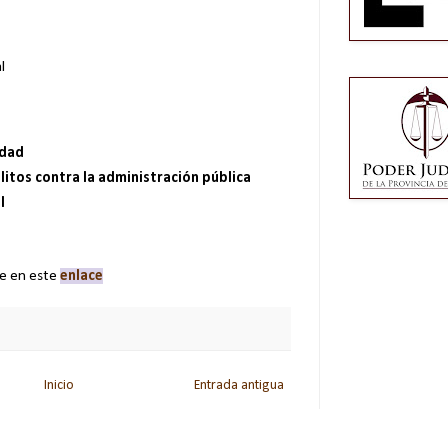
l
edad
itos contra la administración pública
l
se en este
enlace
Inicio
Entrada antigua