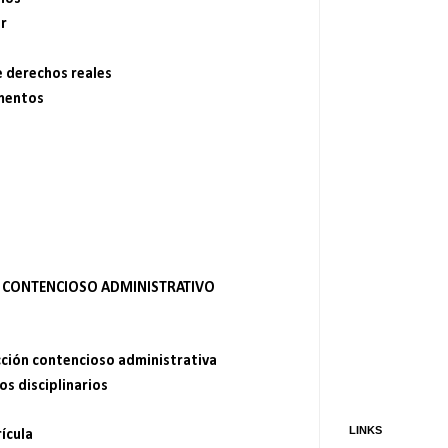
r
e derechos reales
imentos
Y CONTENCIOSO ADMINISTRATIVO
cción contencioso administrativa
s disciplinarios
LINKS
ícula