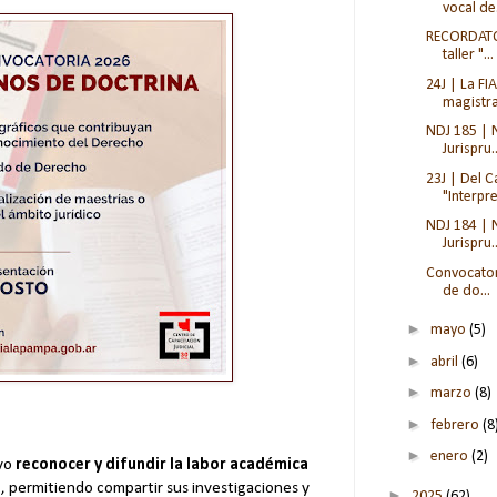
vocal de.
RECORDATOR
taller "...
24J | La FI
magistra
NDJ 185 | 
Jurispru..
23J | Del Ca
"Interpret
NDJ 184 | 
Jurispru..
Convocator
de do...
►
mayo
(5)
►
abril
(6)
►
marzo
(8)
►
febrero
(8
►
enero
(2)
vo
reconocer y difundir la labor académica
a
, permitiendo compartir sus investigaciones y
►
2025
(62)