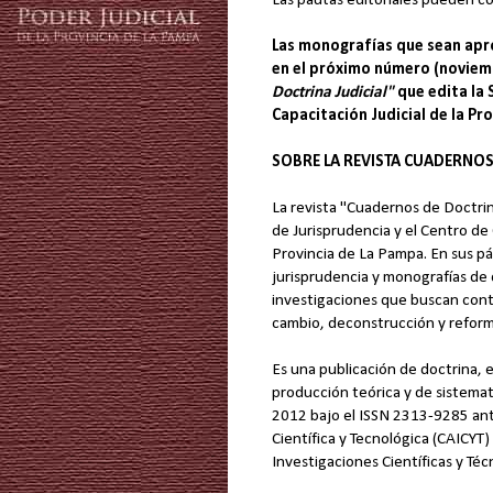
Las pautas editoriales pueden c
Las monografías que sean apro
en el próximo número (noviem
Doctrina Judicial"
que edita la 
Capacitación Judicial de la Pr
SOBRE LA REVISTA CUADERNOS
La revista "Cuadernos de Doctrina
de Jurisprudencia y el Centro de 
Provincia de La Pampa. En sus p
jurisprudencia y monografías de
investigaciones que buscan cont
cambio, deconstrucción y reform
Es una publicación de doctrina, 
producción teórica y de sistemati
2012 bajo el ISSN 2313-9285 ant
Científica y Tecnológica (CAICYT
Investigaciones Científicas y Té