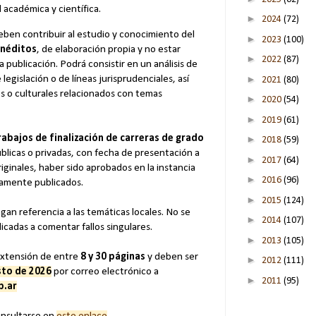
académica y científica.
►
2024
(72)
ben contribuir al estudio y conocimiento del
►
2023
(100)
inéditos
, de elaboración propia y no estar
►
2022
(87)
publicación. Podrá consistir en un análisis de
►
legislación o de líneas jurisprudenciales, así
2021
(80)
es o culturales relacionados con temas
►
2020
(54)
►
2019
(61)
rabajos de finalización de carreras de grado
►
2018
(59)
blicas o privadas, con fecha de presentación a
►
2017
(64)
iginales, haber sido aprobados en la instancia
►
2016
(96)
iamente publicados.
►
2015
(124)
agan referencia a las temáticas locales. No se
►
2014
(107)
cadas a comentar fallos singulares.
►
2013
(105)
extensión de entre
8 y 30 páginas
y deben ser
►
2012
(111)
sto de 2026
por correo electrónico a
►
2011
(95)
b.ar