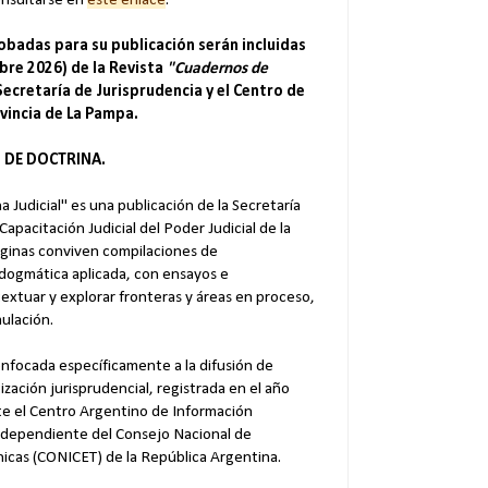
onsultarse en
este enlace
.
badas para su publicación serán incluidas
bre 2026) de la Revista
"Cuadernos de
Secretaría de Jurisprudencia y el Centro de
ovincia de La Pampa.
 DE DOCTRINA.
 Judicial" es una publicación de la Secretaría
Capacitación Judicial del Poder Judicial de la
áginas conviven compilaciones de
 dogmática aplicada, con ensayos e
extuar y explorar fronteras y áreas en proceso,
ulación.
enfocada específicamente a la difusión de
zación jurisprudencial, registrada en el año
e el Centro Argentino de Información
) dependiente del Consejo Nacional de
cnicas (CONICET) de la Repú
blica Argentina.