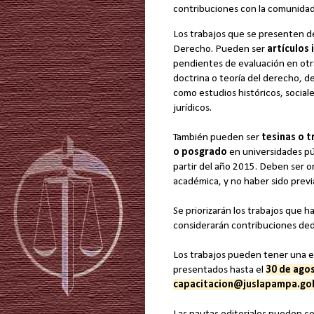
contribuciones con la comunidad 
Los trabajos que se presenten de
Derecho. Pueden ser
artículos 
pendientes de evaluación en otra 
doctrina o teoría del derecho, de 
como estudios históricos, social
jurídicos.
También pueden ser
tesinas o t
o posgrado
en universidades pú
partir del año 2015.
D
eben ser or
académica, y no haber sido prev
Se priorizarán los trabajos que h
considerarán contribuciones
dedi
Los trabajos pueden tener una 
presentados hasta el
30 de ago
capacitacion@juslapampa.go