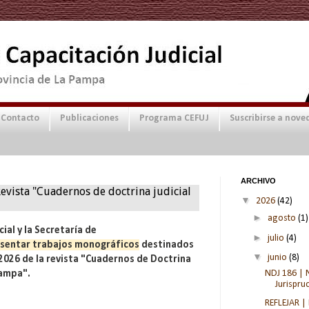
Contacto
Publicaciones
Programa CEFUJ
Suscribirse a nove
ARCHIVO
evista "Cuadernos de doctrina judicial
▼
2026
(42)
►
agosto
(1)
ial y la Secretaría de
►
julio
(4)
esentar trabajos monográficos
destinados
▼
junio
(8)
 2026 de la revista
"Cuadernos de Doctrina
NDJ 186 | 
Pampa".
Jurisprud
REFLEJAR | 