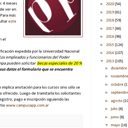
: 4 meses
►
2020
(54)
de ver en
►
2019
(61)
 Para más
►
2018
(59)
ultar
este
►
2017
(64)
►
2016
(96)
n el
►
2015
(124)
ficación expedida por la Universidad Nacional
►
2014
(107)
Los empleados y funcionarios del Poder
▼
2013
(105)
ampa pueden solicitar
becas especiales de 20 %
►
diciembre
us datos el formulario que se encuentra
►
noviembr
►
octubre
(1
implica anotación para los cursos sino sólo se
►
septiemb
o ofrecido. Luego de tramitarla los solicitantes
gistro, pago e inscripción siguiendo las
►
agosto
(1
itio
www.campusapp.com.ar
►
julio
(6)
►
junio
(8)
▼
mayo
(16)