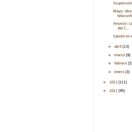
Suspensión 
Mayo: Abuso
teleconf
Anuncio: c
del C...
Saludo en e
►
abril
(13)
►
marzo
(8)
►
febrero
(5
►
enero
(3)
►
2012
(111)
►
2011
(95)