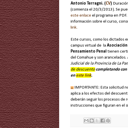
Antonio Terragni. (
CV
)
Duración
(comienza el 20/3/2013). Se pue
este enlace
el programa en PDF.
información sobre el curso, cons
link.
Este cursos, como los dictados e
campus virtual de la
Asociación
Pensamiento Penal
tienen certi
del Comahue y son arancelados.
Judicial de la Provincia de La P
de descuento
completando con s
en
este link
.
IMPORTANTE: Esta solicitud no 
→
aplica a los efectos del descuent
deberán seguir los procesos de re
instrucciones que figuran en el s