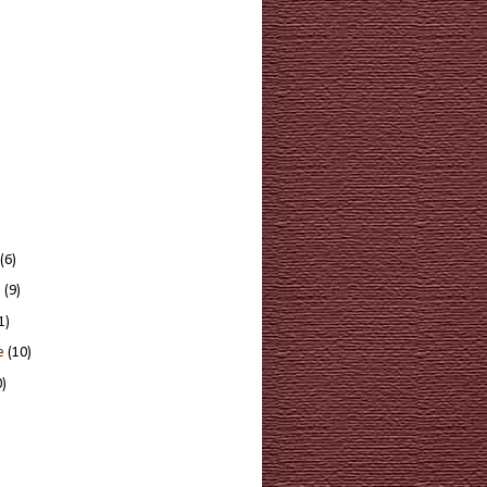
(6)
e
(9)
1)
re
(10)
0)