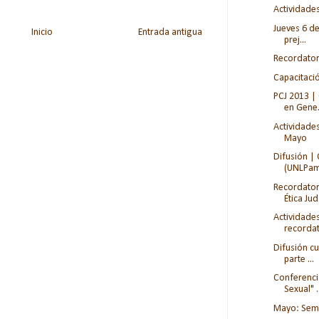
Actividade
Jueves 6 d
Inicio
Entrada antigua
prej...
Recordator
Capacitació
PCJ 2013 |
en Gene.
Actividades
Mayo
Difusión | 
(UNLPam
Recordator
Ética Jud.
Actividades
recorda
Difusión cu
parte ...
Conferenci
Sexual" .
Mayo: Semin