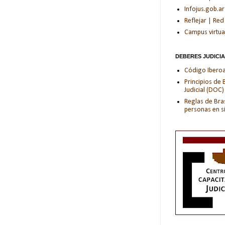
Infojus.gob.ar
Reflejar | Red
Campus virtua
DEBERES JUDICI
Código Iberoam
Principios de
Judicial (DOC)
Reglas de Bras
personas en s