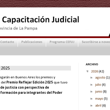
Contacto
Publicaciones
Programa CEFUJ
Suscribirse a nove
ARCHIVO
r 2025
▼
2026
(42)
►
egarán en Buenos Aires los premios y
agosto
(1)
s del
Premio Reflejar Edición 2025
que tuvo
►
julio
(4)
 de justicia con perspectiva de
►
junio
(8)
 formación para integrantes del Poder
►
mayo
(5)
►
abril
(6)