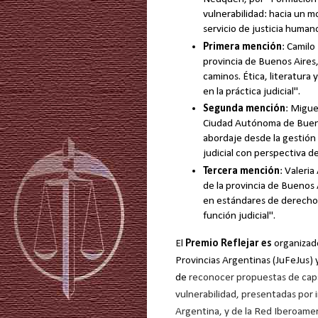
vulnerabilidad: hacia un m
servicio de justicia human
Primera mención
: Camilo
provincia de Buenos Aires,
caminos. Ética, literatura 
en la práctica judicial".
Segunda mención
: Migue
Ciudad Autónoma de Buenos
abordaje desde la gestión 
judicial con perspectiva de
Tercera mención
: Valeria
de la provincia de Buenos 
en estándares de derecho
función judicial".
El
Premio Reflejar es
organizado
Provincias Argentinas (JuFeJus) 
de
reconocer propuestas de capac
vulnerabilidad, presentadas por 
Argentina, y de la Red Iberoamer