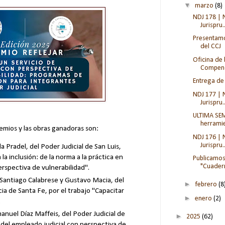
▼
marzo
(8)
NDJ 178 | 
Jurispru..
Presentamo
del CCJ
Oficina de 
Compendi
Entrega de
NDJ 177 | 
Jurispru..
ULTIMA SEM
herramie
remios y las obras ganadoras son:
NDJ 176 | 
Jurispru..
rla Pradel, del Poder Judicial de San Luis,
la inclusión: de la norma a la práctica en
Publicamos 
"Cuadern
erspectiva de vulnerabilidad".
 Santiago Calabrese y Gustavo Macia, del
►
febrero
(8
cia de Santa Fe, por el trabajo "Capacitar
►
enero
(2)
.
anuel Díaz Maffeis, del Poder Judicial de
►
2025
(62)
el empleado judicial con perspectiva de