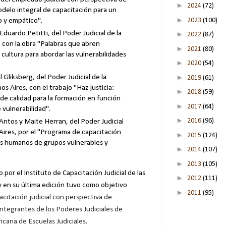
►
2024
(72)
odelo integral de capacitación para un
►
2023
(100)
o y empático".
 Eduardo Petitti, del Poder Judicial de la
►
2022
(87)
 con la obra "Palabras que abren
►
2021
(80)
y cultura para abordar las vulnerabilidades
►
2020
(54)
►
l Gliksberg, del Poder Judicial de la
2019
(61)
 Aires, con el trabajo "Haz justicia:
►
2018
(59)
de calidad para la formación en función
►
2017
(64)
 vulnerabilidad".
►
2016
(96)
 Antos y Maite Herran, del Poder Judicial
Aires, por el "Programa de capacitación
►
2015
(124)
s humanos de grupos vulnerables y
►
2014
(107)
►
2013
(105)
 por el Instituto de Capacitación Judicial de las
►
2012
(111)
y en su última edición tuvo como objetivo
►
2011
(95)
itación judicial con perspectiva de
integrantes de los Poderes Judiciales de
icana de Escuelas Judiciales.