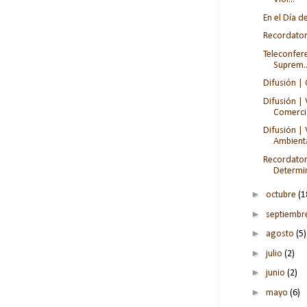
En el Día d
Recordator
Teleconfere
Suprem..
Difusión |
Difusión | 
Comercia
Difusión |
Ambient
Recordator
Determin
►
octubre
(1
►
septiemb
►
agosto
(5)
►
julio
(2)
►
junio
(2)
►
mayo
(6)