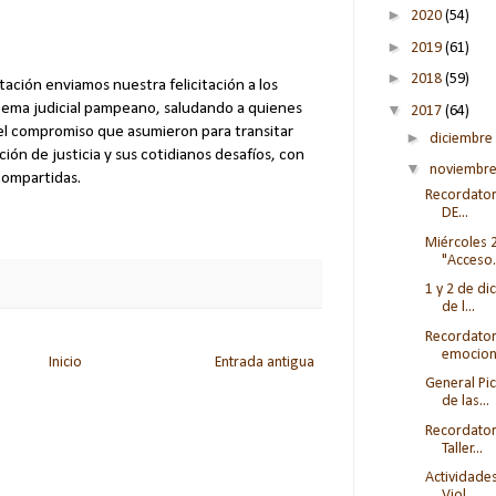
►
2020
(54)
►
2019
(61)
►
2018
(59)
ción enviamos nuestra felicitación a los
stema judicial pampeano, saludando a quienes
▼
2017
(64)
s el compromiso que asumieron para transitar
►
diciembre
ción de justicia y sus cotidianos desafíos, con
▼
noviembr
compartidas.
Recordatori
DE...
Miércoles 
"Acceso.
1 y 2 de di
de l...
Recordator
emocione
Inicio
Entrada antigua
General Pic
de las...
Recordatori
Taller...
Actividades
Viol...