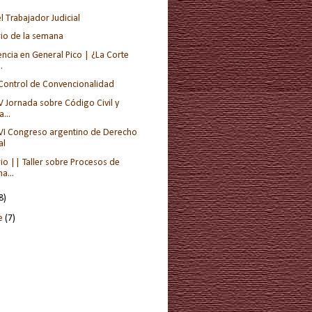
el Trabajador Judicial
io de la semana
ncia en General Pico | ¿La Corte
.
 Control de Convencionalidad
V Jornada sobre Código Civil y
...
 VI Congreso argentino de Derecho
al
io || Taller sobre Procesos de
a...
8)
re
(7)